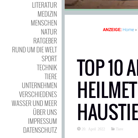
LITERATUR
MEDIZIN
MENSCHEN
NATUR
ANZEIGE:
Home
»
RATGEBER
RUND UM DIE WELT
SPORT
TOP 10 
TECHNIK
TIERE
HEILMET
UNTERNEHMEN
VERSCHIEDENES
WASSER UND MEER
HAUSTI
ÜBER UNS
IMPRESSUM
DATENSCHUTZ
20. April 2022
Tiere