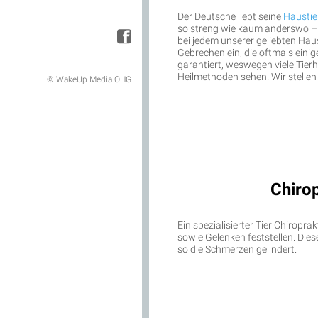
Der Deutsche liebt seine
Haustie
so streng wie kaum anderswo – d
bei jedem unserer geliebten Hau
Gebrechen ein, die oftmals einige
garantiert, weswegen viele Tierh
Heilmethoden sehen. Wir stellen 
© WakeUp Media OHG
Chiro
Ein spezialisierter Tier Chiropr
sowie Gelenken feststellen. Di
so die Schmerzen gelindert.