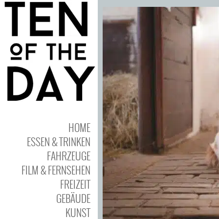
HOME
ESSEN & TRINKEN
FAHRZEUGE
FILM & FERNSEHEN
FREIZEIT
GEBÄUDE
KUNST