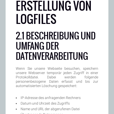
ERSTELLUNG VON
LOGFILES
2.1 BESCHREIBUNG UND
UMFANG DER
DATENVERARBEITUNG
Wenn Sie unsere Webseite besuchen, speichern
unsere Webserver temporär jeden Zugriff in einer
Protokolldatei. Dabei werden folgende
personenbezogene Daten erfasst und bis zur
automatisierten Löschung gespeichert:
IP-Adresse des anfragenden Rechners
Datum und Uhrzeit des Zugriffs
Name und URL der abgerufenen Datei