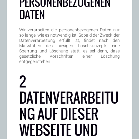
PERSONENBEZOGENEN
DATEN
Wir verarbeiten die personenbezogenen Daten nur
so lange, wie es notwendig ist. Sobald der Zweck der
Datenverarbeitung erfüllt ist, findet nach den
Maßstäben des hiesigen Löschkonzepts eine
Sperrung und Löschung statt, es sei denn, dass
gesetzliche Vorschriften einer Löschung
entgegenstehen.
2
DATENVERARBEITU
NG AUF DIESER
WEBSEITE UND