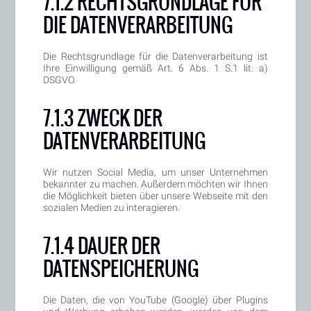
7.1.2 RECHTSGRUNDLAGE FÜR
DIE DATENVERARBEITUNG
Die Rechtsgrundlage für die Datenverarbeitung ist
Ihre Einwilligung gemäß Art. 6 Abs. 1 S.1 lit. a)
DSGVO.
7.1.3 ZWECK DER
DATENVERARBEITUNG
Wir nutzen Social Media, um unser Unternehmen
bekannter zu machen. Außerdem möchten wir Ihnen
die Möglichkeit bieten über unsere Webseite mit den
sozialen Medien zu interagieren.
7.1.4 DAUER DER
DATENSPEICHERUNG
Die Daten, die von YouTube (Google) über Plugins