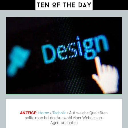
ANZEIGE:
Home
»
Technik
»
Auf welche Qualitäten
sollte man bei der Auswahl einer Webdesign-
Agentur achten