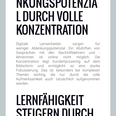
NKUNGSPOTENZIA
L DURCH VOLLE
KONZENTRATION
Digitale Lerneinheiten sorgen für
weniger Ablenkungspotenzial. Ein Abdriften von
Gesprächen mit den Nachhilfelehrern und -
lehrerinnen ist online nicht möglich. Die
Konzentration liegt hundertprozentig auf dem
Bildschirm und ermöglicht so eine starke
Fokussierung. Das ist besonders bei komplexen
Themen wichtig, die nur durch die volle
Aufmerksamkeit auch tatsächlich aufgenommen
werden.
LERNFÄHIGKEIT
STEIGERN DURCH