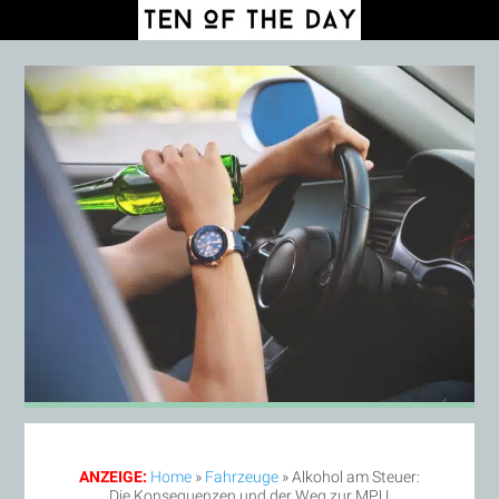
ANZEIGE:
Home
»
Fahrzeuge
»
Alkohol am Steuer:
Die Konsequenzen und der Weg zur MPU