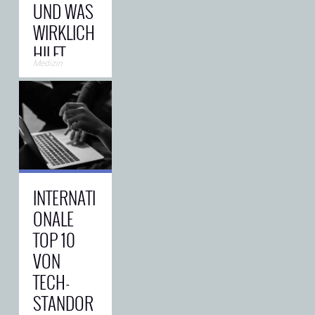
UND WAS
WIRKLICH
HILFT
Medizin
Haare sind für
viele Frauen
weit mehr als
nur ein
Stylingthema.
Volles,
gesundes
Haar steht oft
für Vitalität,
→
INTERNATI
ONALE
TOP 10
VON
TECH-
STANDOR