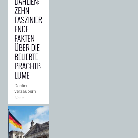
DAHLIEN:
Schnellladestandards.
Zwei Begriffe,
ZEHN
die E-Auto-
FASZINIER
Fahrerinnen
und Fahrer
→
ENDE
FAKTEN
ÜBER DIE
BELIEBTE
PRACHTB
LUME
Dahlien
verzaubern
mit ihrer
Natur
spektakulären
Blütenpracht
von
Hochsommer
bis zum ersten
Frost. Mit über
60.000