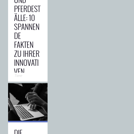
PFERDEST
ÄLLE: 10
SPANNEN
DE
FAKTEN
ZU IHRER
INNOVATI
VEN
Tiere
GESCHIC
HTE
Pferdeställe –
ja, der Begriff
mag vielleicht
etwas
oldschool
nach Heu,
DIE
Stallgeruch