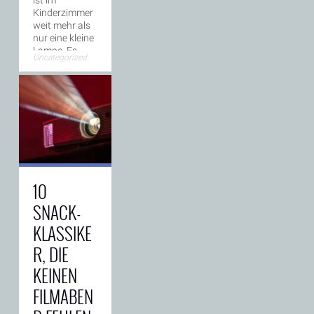
ist im
Kinderzimmer
weit mehr als
nur eine kleine
Lampe. Es
Uncategorized
spendet
Geborgenheit,
nimmt die
→
Angst
10
SNACK-
KLASSIKE
R, DIE
KEINEN
FILMABEN