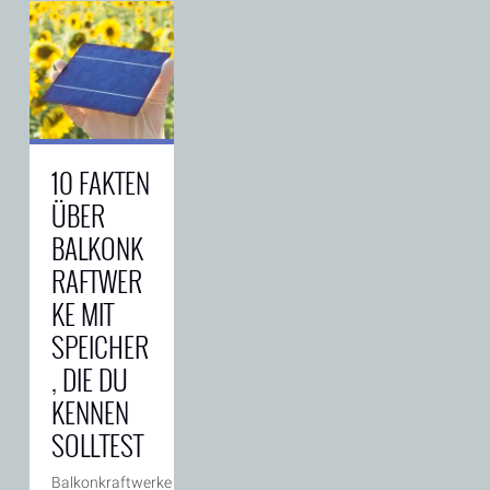
stellt hohe
Anforderungen
an
Organisation,
Sicherheit und
Flexibilität.
Während
früher oft
improvisierte
10 FAKTEN
Lösungen
ausreichen
ÜBER
mussten,
→
BALKONK
zeigen
RAFTWER
KE MIT
SPEICHER
, DIE DU
KENNEN
SOLLTEST
Balkonkraftwerke