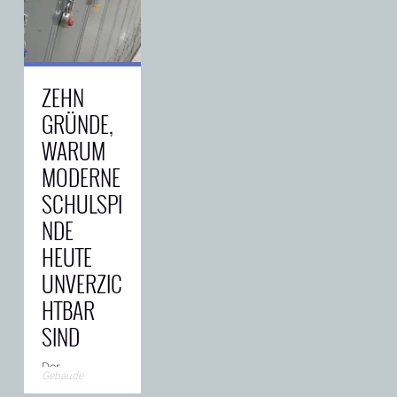
Stadt auf
Usedom. Bis
1945 zählte
→
sie zu
ZEHN
GRÜNDE,
WARUM
MODERNE
SCHULSPI
NDE
HEUTE
UNVERZIC
HTBAR
SIND
Der
Gebäude
Schulalltag