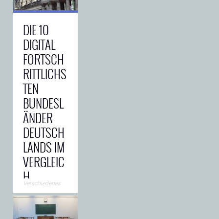
registrierten
Sorten und
→
DIE 10
DIGITAL
FORTSCH
RITTLICHS
TEN
BUNDESL
ÄNDER
DEUTSCH
LANDS IM
VERGLEIC
H
Verschiedenes
Die
Digitalisierung
verändert