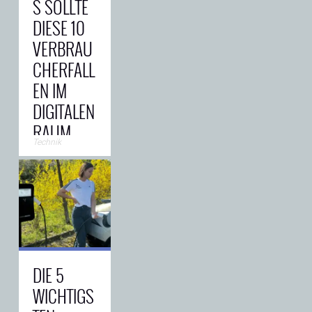
S SOLLTE
DIESE 10
VERBRAU
CHERFALL
EN IM
DIGITALEN
RAUM
Technik
KENNEN
UND
BESTMÖG
LICH
MEIDEN
Dienstleistungen
DIE 5
im Netz
gestalten sich
WICHTIGS
vielfältig und
werden immer