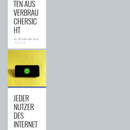
TEN AUS
VERBRAU
CHERSIC
HT
Außerhalb der
Technik
EU entstehen
parallel
Standorte, die
nicht auf
maximale
Detailregulierung
setzen,
sondern auf
Vorhersehbarkeit,
zentrale
JEDER
Ansprechpartner
→
und
NUTZER
DES
INTERNET