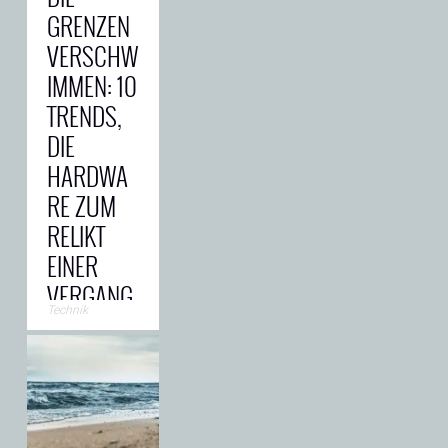
und
GRENZEN
Hufegeklapper
VERSCHW
klingen. In
Wahrheit ist
→
IMMEN: 10
TRENDS,
DIE
HARDWA
RE ZUM
RELIKT
EINER
VERGANG
Technik
ENEN ÄRA
MACHEN
In der
modernen
Technologielandschaft
des Jahres