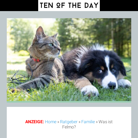
ANZEIGE:
Home
»
Ratgeber
»
Familie
»
Was ist
Felmo?