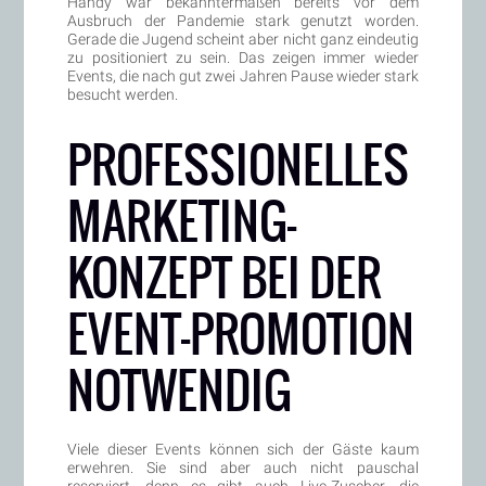
Handy war bekanntermaßen bereits vor dem
Ausbruch der Pandemie stark genutzt worden.
Gerade die Jugend scheint aber nicht ganz eindeutig
zu positioniert zu sein. Das zeigen immer wieder
Events, die nach gut zwei Jahren Pause wieder stark
besucht werden.
PROFESSIONELLES
MARKETING-
KONZEPT BEI DER
EVENT-PROMOTION
NOTWENDIG
Viele dieser Events können sich der Gäste kaum
erwehren. Sie sind aber auch nicht pauschal