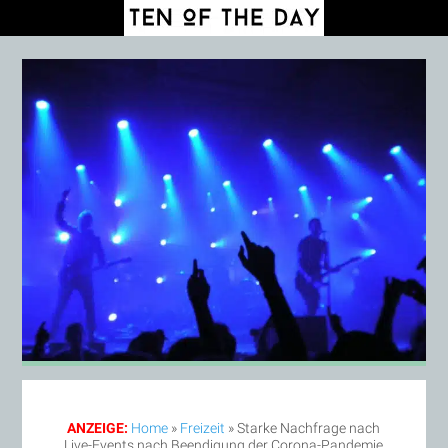
ANZEIGE:
Home
»
Freizeit
»
Starke Nachfrage nach
Live-Events nach Beendigung der Corona-Pandemie