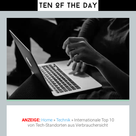
ANZEIGE:
Home
»
Technik
»
Internationale Top 10
von Tech-Standorten aus Verbrauchersicht