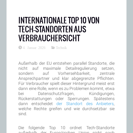
INTERNATIONALE TOP 10 VON
TECH-STANDORTEN AUS
VERBRAUCHERSICHT
4. Januar 2026
Technik
Außerhalb der EU entstehen parallel Standorte, die
nicht auf maximale Detailregulierung setzen,
sondern auf Vorhersehbarkeit, zentrale
Ansprechpartner und klar abgegrenzte Pflichten.
Für Verbraucher spielt dieser Hintergrund meist erst
dann eine Rolle, wenn es zu Problemen kommt, etwa
bei Datenschutzfragen, Kündigungen,
Rückerstattungen oder Sperrungen. Spätestens
dann entscheidet
der Standort des Anbieters
,
welche Rechte greifen und wie durchsetzbar sie
sind.
Die folgende Top 10 ordnet Tech-Standorte
außerhalb der Europäischen Union nicht nach