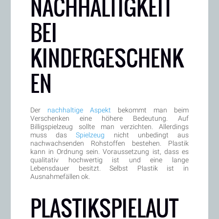
NACHHALTIGKEIT
BEI
KINDERGESCHENK
EN
Der
nachhaltige Aspekt
bekommt man beim
Verschenken eine höhere Bedeutung. Auf
Billigspielzeug sollte man verzichten. Allerdings
muss das
Spielzeug
nicht unbedingt aus
nachwachsenden Rohstoffen bestehen. Plastik
kann in Ordnung sein. Voraussetzung ist, dass es
qualitativ hochwertig ist und eine lange
Lebensdauer besitzt. Selbst Plastik ist in
Ausnahmefällen ok.
PLASTIKSPIELAUT