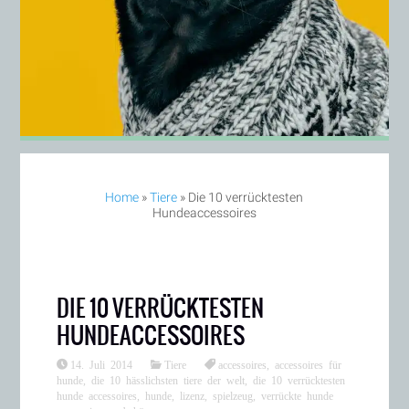
Home
»
Tiere
»
Die 10 verrücktesten
Hundeaccessoires
DIE 10 VERRÜCKTESTEN
HUNDEACCESSOIRES
14. Juli 2014
Tiere
accessoires
,
accessoires für
hunde
,
die 10 hässlichsten tiere der welt
,
die 10 verrücktesten
hunde accessoires
,
hunde
,
lizenz
,
spielzeug
,
verrückte hunde