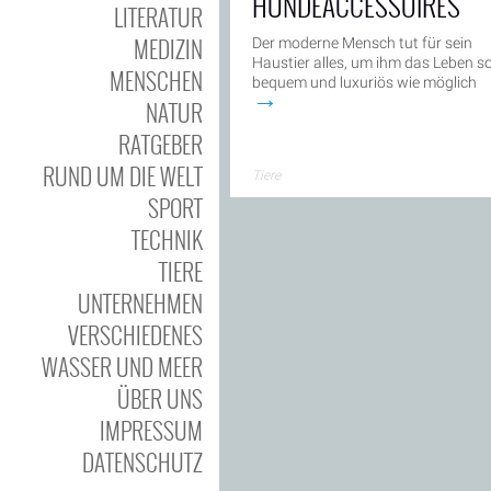
HUNDEACCESSOIRES
LITERATUR
MEDIZIN
Der moderne Mensch tut für sein
Haustier alles, um ihm das Leben s
MENSCHEN
bequem und luxuriös wie möglich
→
NATUR
RATGEBER
RUND UM DIE WELT
Tiere
SPORT
TECHNIK
TIERE
UNTERNEHMEN
VERSCHIEDENES
WASSER UND MEER
ÜBER UNS
IMPRESSUM
DATENSCHUTZ