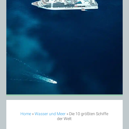
Home
»
Wasser und Meer
»
Die 10 größten Schiffe
der Welt