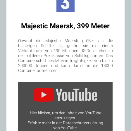
Majestic Maersk, 399 Meter
Obwohl die Majestic Maersk größer als die
bisherigen Schiffe ist, gehört sie mit einem
Verkaufspreis von 190 Millionen US-Dollar eher zu
der mittleren Preisklasse von Schiffsgiganten. Das
Containerschiff besitzt eine Tragfähigkeit von bis zu
200000 Tonnen und kann damit an die 18000
Container aufnehmen.
„The
World
Biggest
Container
Ship:
The
Majestic
Hier klicken, um den Inhalt von YouTube
Maersk
anzuzeigen.
|
Erfahre mehr in der
Datenschutzerklärung
FT
World“
von YouTube
.