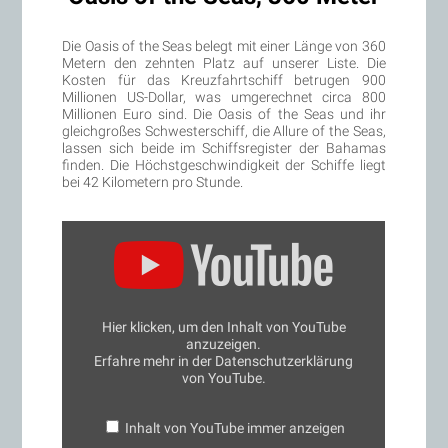
Die Oasis of the Seas belegt mit einer Länge von 360
Metern den zehnten Platz auf unserer Liste. Die
Kosten für das Kreuzfahrtschiff betrugen 900
Millionen US-Dollar, was umgerechnet circa 800
Millionen Euro sind. Die Oasis of the Seas und ihr
gleichgroßes Schwesterschiff, die Allure of the Seas,
lassen sich beide im Schiffsregister der Bahamas
finden. Die Höchstgeschwindigkeit der Schiffe liegt
bei 42 Kilometern pro Stunde.
„Oasis
of
the
Seas:
Morr-
Rundgang
und
Hier klicken, um den Inhalt von YouTube
Schiffstour“
anzuzeigen.
von
Erfahre mehr in der
Datenschutzerklärung
YouTube
anzeigen
von YouTube
.
Inhalt von YouTube immer anzeigen