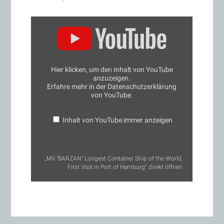
„MV
"BARZAN"
Longest
Container
Ship
of
the
Hier klicken, um den Inhalt von YouTube
World,
anzuzeigen.
First
Erfahre mehr in der
Datenschutzerklärung
Visit
in
von YouTube
.
Port
of
Hamburg“
Inhalt von YouTube immer anzeigen
von
YouTube
anzeigen
„MV "BARZAN" Longest Container Ship of the World,
First Visit in Port of Hamburg“ direkt öffnen