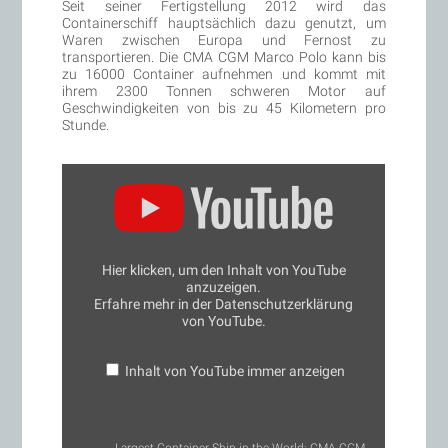
Seit seiner Fertigstellung 2012 wird das
Containerschiff hauptsächlich dazu genutzt, um
Waren zwischen Europa und Fernost zu
transportieren. Die CMA CGM Marco Polo kann bis
zu 16000 Container aufnehmen und kommt mit
ihrem 2300 Tonnen schweren Motor auf
Geschwindigkeiten von bis zu 45 Kilometern pro
Stunde.
„Largest
Container
Ship
in
the
World:
CMA
Hier klicken, um den Inhalt von YouTube
CGM
anzuzeigen.
Marco
Erfahre mehr in der
Datenschutzerklärung
Polo
(VIDEO)“
von YouTube
.
von
YouTube
anzeigen
Inhalt von YouTube immer anzeigen
„Largest Container Ship in the World: CMA CGM