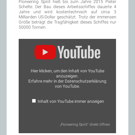
Pioneering Spirit hieß bis zum Jahre 2015 Pieter
Schelte. Der Bau dieses Arbeitsschiffes dauerte 4
Jahre und wird kostentechnisch auf circa 3
Milliarden US-Dollar geschätzt. Trotz der immensen
Größe beträgt die Tragfähigkeit dieses Schiffes nur
50000 Tonnen.
„Pioneering
Spirit“
von
YouTube
anzeigen
Hier klicken, um den Inhalt von YouTube
anzuzeigen.
Erfahre mehr in der
Datenschutzerklärung
von YouTube
.
Inhalt von YouTube immer anzeigen
„Pioneering Spirit“ direkt öffnen