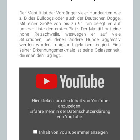
Der Mastiff ist der Vorgänger vieler Hundearten wie
z. B des Bulldogs oder auch der Deutschen Dogge.
Mit einer Größe von bis zu 91 cm belegt er auf
unserer Liste den ersten Platz. Der Mastiff hat eine
hohe Reizschwelle, weswegen er auf viele
Situationen, bei denen andere Hunde aggressiv
werden würden, ruhig und gelassen reagiert. Eins
seiner Erkennungsmerkmale ist seine Gelassenheit,
die er an den Tag legt.
„Mastiff:
Informationen
zur
Rasse“
von
YouTube
anzeigen
Hier klicken, um den Inhalt von YouTube
anzuzeigen.
Erfahre mehr in der
Datenschutzerklärung
von YouTube
.
Inhalt von YouTube immer anzeigen