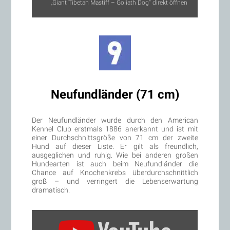
„Giant Tibetan Mastiff – Goliath Dog“ direkt öffnen
Neufundländer (71 cm)
Der Neufundländer wurde durch den American
Kennel Club erstmals 1886 anerkannt und ist mit
einer Durchschnittsgröße von 71 cm der zweite
Hund auf dieser Liste. Er gilt als freundlich,
ausgeglichen und ruhig. Wie bei anderen großen
Hundearten ist auch beim Neufundländer die
Chance auf Knochenkrebs überdurchschnittlich
groß – und verringert die Lebenserwartung
dramatisch.
„Neufundländer:
Informationen
zur