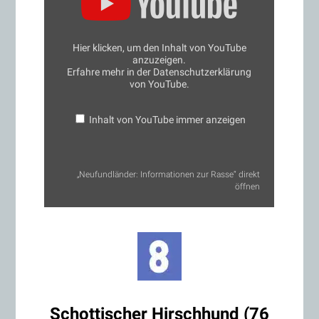
Rasse“
von
YouTube
anzeigen
Hier klicken, um den Inhalt von YouTube
anzuzeigen.
Erfahre mehr in der
Datenschutzerklärung
von YouTube
.
Inhalt von YouTube immer anzeigen
„Neufundländer: Informationen zur Rasse“ direkt
öffnen
Schottischer Hirschhund (76