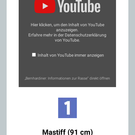
zur
Rasse“
von
YouTube
anzeigen
Hier klicken, um den Inhalt von YouTube
anzuzeigen.
Erfahre mehr in der
Datenschutzerklärung
von YouTube
.
Inhalt von YouTube immer anzeigen
„Bernhardiner: Informationen zur Rasse“ direkt öffnen
Mastiff (91 cm)