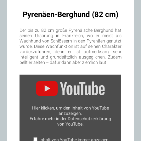
Pyrenäen-Berghund (82 cm)
Der bis zu 82 cm große Pyrenäische Berghund hat
seinen Ursprung in Frankreich, wo er meist als
Wachhund von Schlössern in den Pyrenäen genutzt
wurde. Diese Wachfunktion ist auf seinen Charakter
zurückzuführen, denn er ist aufmerksam, sehr
intelligent und grundsätzlich ausgeglichen. Zudem
bellt er selten – dafür dann aber ziemlich laut.
„Rasseporträt
Maremmano
Abruzzese“
von
YouTube
anzeigen
Hier klicken, um den Inhalt von YouTube
anzuzeigen.
Erfahre mehr in der
Datenschutzerklärung
von YouTube
.
Inhalt von YouTube immer anzeigen