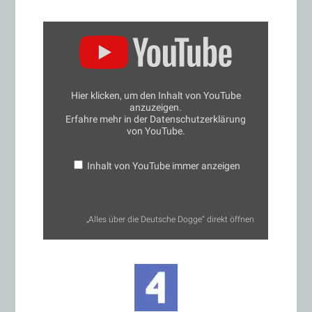
„Alles
über
die
Deutsche
Dogge“
von
YouTube
Hier klicken, um den Inhalt von YouTube
anzeigen
anzuzeigen.
Erfahre mehr in der
Datenschutzerklärung
von YouTube
.
Inhalt von YouTube immer anzeigen
„Alles über die Deutsche Dogge“ direkt öffnen