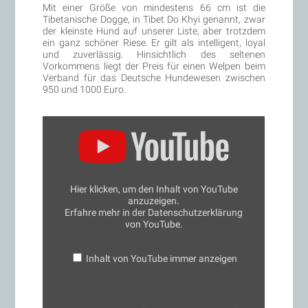
Mit einer Größe von mindestens 66 cm ist die
Tibetanische Dogge, in Tibet Do Khyi genannt, zwar
der kleinste Hund auf unserer Liste, aber trotzdem
ein ganz schöner Riese. Er gilt als intelligent, loyal
und zuverlässig. Hinsichtlich des seltenen
Vorkommens liegt der Preis für einen Welpen beim
Verband für das Deutsche Hundewesen zwischen
950 und 1000 Euro.
„Giant
Tibetan
Mastiff
–
Goliath
Dog“
von
Hier klicken, um den Inhalt von YouTube
YouTube
anzuzeigen.
anzeigen
Erfahre mehr in der
Datenschutzerklärung
von YouTube
.
Inhalt von YouTube immer anzeigen