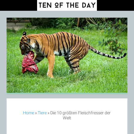
Home
»
Tiere
»
Die 10 größten Fleischfresser der
Welt