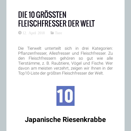
DIE 10 GRÖSSTEN F
LEISCHFRESSER DER WELT
12. April 2018
Tiere
Die Tierwelt unterteilt sich in drei Kategorien:
Pflanzenfresser, Allesfresser und Fleischfresser. Zu
den Fleischfressern gehören so gut wie alle
Tierstämme, z. B. Raubtiere, Vögel und Fische. Wer
davon am meisten verzehrt, zeigen wir Ihnen in der
Top10-Liste der größten Fleischfresser der Welt.
Japanische Riesenkrabbe