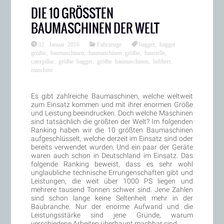
DIE 10 GRÖSSTEN B
AUMASCHINEN DER WELT
12. Januar 2016
Fahrzeuge
bagger
,
bagger
größte
,
baumaschinen
,
baumaschinen größte
,
baustelle
,
caterpillar
,
größte bagger
,
größte baumaschinen
,
liebherr
,
maschine
Es gibt zahlreiche Baumaschinen, welche weltweit
zum Einsatz kommen und mit ihrer enormen Größe
und Leistung beeindrucken. Doch welche Maschinen
sind tatsächlich die größten der Welt? Im folgenden
Ranking haben wir die 10 größten Baumaschinen
aufgeschlüsselt, welche derzeit im Einsatz sind oder
bereits verwendet wurden. Und ein paar der Geräte
waren auch schon in Deutschland im Einsatz. Das
folgende Ranking beweist, dass es sehr wohl
unglaubliche technische Errungenschaften gibt und
Leistungen, die weit über 1000 PS liegen und
mehrere tausend Tonnen schwer sind. Jene Zahlen
sind schon lange keine Seltenheit mehr in der
Baubranche. Nur der enorme Aufwand und die
Leistungsstärke sind jene Gründe, warum
verschiedene Arbeiten überhaupt machbar sind.