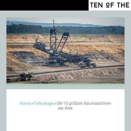
Home
»
Fahrzeuge
»
Die 10 größten Baumaschinen
der Welt