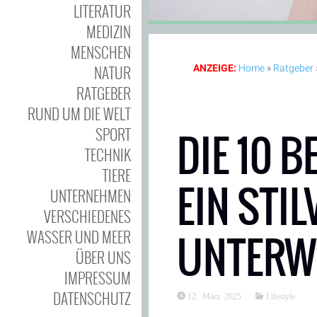
LITERATUR
MEDIZIN
MENSCHEN
NATUR
ANZEIGE:
Home
»
Ratgeber
RATGEBER
RUND UM DIE WELT
SPORT
DIE 10 B
TECHNIK
TIERE
EIN STI
UNTERNEHMEN
VERSCHIEDENES
WASSER UND MEER
UNTERW
ÜBER UNS
IMPRESSUM
DATENSCHUTZ
12. März 2025
Lifestyle