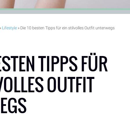
»
Lifestyle
»
Die 10 besten Tipps für ein stilvolles Outfit unterwegs
ESTEN TIPPS FÜR
LVOLLES OUTFIT
EGS