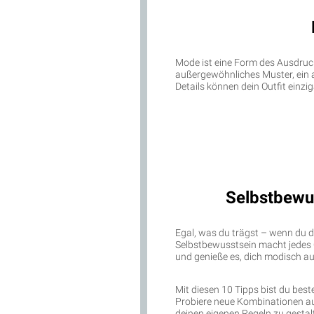
Mode ist eine Form des Ausdrucks
außergewöhnliches Muster, ein a
Details können dein Outfit einzi
Selbstbewus
Egal, was du trägst – wenn du di
Selbstbewusstsein macht jedes Ou
und genieße es, dich modisch a
Mit diesen 10 Tipps bist du bes
Probiere neue Kombinationen aus
deinen eigenen Regeln zu gestal