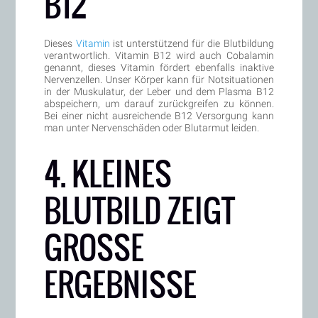
B12
Dieses
Vitamin
ist unterstützend für die Blutbildung
verantwortlich. Vitamin B12 wird auch Cobalamin
genannt, dieses Vitamin fördert ebenfalls inaktive
Nervenzellen. Unser Körper kann für Notsituationen
in der Muskulatur, der Leber und dem Plasma B12
abspeichern, um darauf zurückgreifen zu können.
Bei einer nicht ausreichende B12 Versorgung kann
man unter Nervenschäden oder Blutarmut leiden.
4. KLEINES
BLUTBILD ZEIGT
GROSSE E
RGEBNISSE