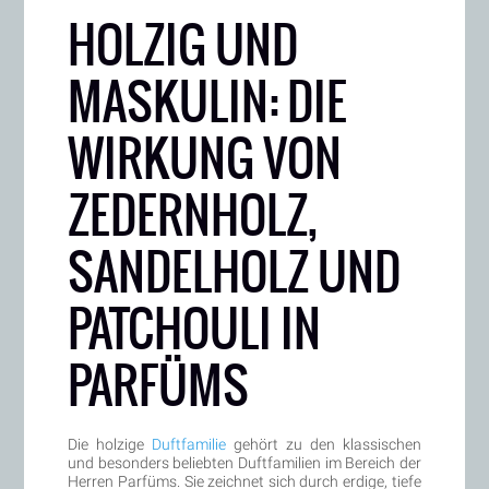
HOLZIG UND
MASKULIN: DIE
WIRKUNG VON
ZEDERNHOLZ,
SANDELHOLZ UND
PATCHOULI IN
PARFÜMS
Die holzige
Duftfamilie
gehört zu den klassischen
und besonders beliebten Duftfamilien im Bereich der
Herren Parfüms. Sie zeichnet sich durch erdige, tiefe