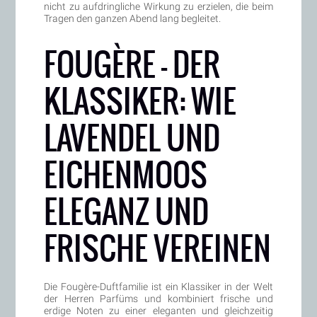
nicht zu aufdringliche Wirkung zu erzielen, die beim
Tragen den ganzen Abend lang begleitet.
FOUGÈRE – DER
KLASSIKER: WIE
LAVENDEL UND
EICHENMOOS
ELEGANZ UND
FRISCHE VEREINEN
Die Fougère-Duftfamilie ist ein Klassiker in der Welt
der Herren Parfüms und kombiniert frische und
erdige Noten zu einer eleganten und gleichzeitig