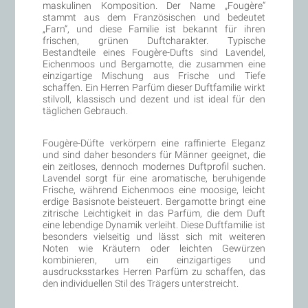
maskulinen Komposition. Der Name „Fougère“
stammt aus dem Französischen und bedeutet
„Farn“, und diese Familie ist bekannt für ihren
frischen, grünen Duftcharakter. Typische
Bestandteile eines Fougère-Dufts sind Lavendel,
Eichenmoos und Bergamotte, die zusammen eine
einzigartige Mischung aus Frische und Tiefe
schaffen. Ein Herren Parfüm dieser Duftfamilie wirkt
stilvoll, klassisch und dezent und ist ideal für den
täglichen Gebrauch.
Fougère-Düfte verkörpern eine raffinierte Eleganz
und sind daher besonders für Männer geeignet, die
ein zeitloses, dennoch modernes Duftprofil suchen.
Lavendel sorgt für eine aromatische, beruhigende
Frische, während Eichenmoos eine moosige, leicht
erdige Basisnote beisteuert. Bergamotte bringt eine
zitrische Leichtigkeit in das Parfüm, die dem Duft
eine lebendige Dynamik verleiht. Diese Duftfamilie ist
besonders vielseitig und lässt sich mit weiteren
Noten wie Kräutern oder leichten Gewürzen
kombinieren, um ein einzigartiges und
ausdrucksstarkes Herren Parfüm zu schaffen, das
den individuellen Stil des Trägers unterstreicht.