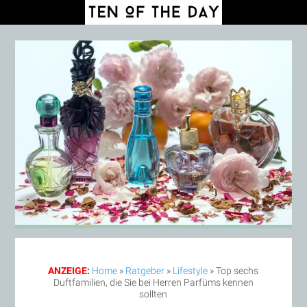
ANZEIGE:
Home
»
Ratgeber
»
Lifestyle
»
Top sechs
Duftfamilien, die Sie bei Herren Parfüms kennen
sollten