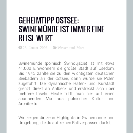
GEHEIMTIPP OSTSEE:
SWINEMÜNDE IST IMMER EINE
REISE WERT
28. Januar 2026
Wasser und Meer
Swinemünde (polnisch Świnoujście) ist mit etwa
41.000 Einwohnern die größte Stadt auf Usedom.
Bis 1945 zählte sie zu den wichtigsten deutschen
Seebädern an der Ostsee, dann wurde sie Polen
zugeführt. Die dynamische Hafen- und Kurstadt
grenzt direkt an Ahlbeck und erstreckt sich über
mehrere Inseln. Heute trifft man hier auf einen
spannenden Mix aus polnischer Kultur und
Architektur.
Wir zeigen dir zehn Highlights in Swinemünde und
Umgebung, die du auf keinen Fall verpassen darfst: