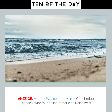
ANZEIGE:
Home
»
Wasser und Meer
»
Geheimtipp
Ostsee: Swinemünde ist immer eine Reise wert