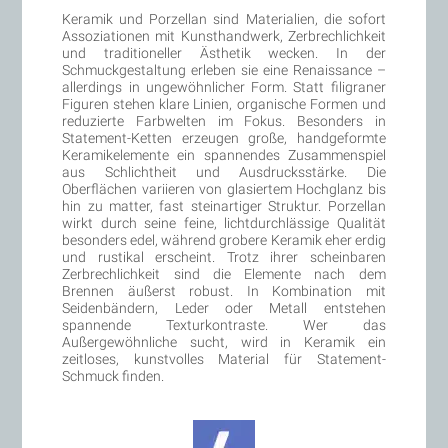
Keramik und Porzellan sind Materialien, die sofort
Assoziationen mit Kunsthandwerk, Zerbrechlichkeit
und traditioneller Ästhetik wecken. In der
Schmuckgestaltung erleben sie eine Renaissance –
allerdings in ungewöhnlicher Form. Statt filigraner
Figuren stehen klare Linien, organische Formen und
reduzierte Farbwelten im Fokus. Besonders in
Statement-Ketten erzeugen große, handgeformte
Keramikelemente ein spannendes Zusammenspiel
aus Schlichtheit und Ausdrucksstärke. Die
Oberflächen variieren von glasiertem Hochglanz bis
hin zu matter, fast steinartiger Struktur. Porzellan
wirkt durch seine feine, lichtdurchlässige Qualität
besonders edel, während grobere Keramik eher erdig
und rustikal erscheint. Trotz ihrer scheinbaren
Zerbrechlichkeit sind die Elemente nach dem
Brennen äußerst robust. In Kombination mit
Seidenbändern, Leder oder Metall entstehen
spannende Texturkontraste. Wer das
Außergewöhnliche sucht, wird in Keramik ein
zeitloses, kunstvolles Material für Statement-
Schmuck finden.