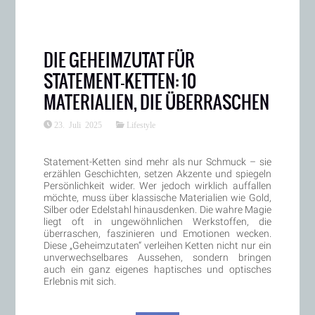
DIE GEHEIMZUTAT FÜR
STATEMENT-KETTEN: 10
MATERIALIEN, DIE ÜBERRASCHEN
23. Juli 2025
Lifestyle
Statement-Ketten sind mehr als nur Schmuck – sie
erzählen Geschichten, setzen Akzente und spiegeln
Persönlichkeit wider. Wer jedoch wirklich auffallen
möchte, muss über klassische Materialien wie Gold,
Silber oder Edelstahl hinausdenken. Die wahre Magie
liegt oft in ungewöhnlichen Werkstoffen, die
überraschen, faszinieren und Emotionen wecken.
Diese „Geheimzutaten“ verleihen Ketten nicht nur ein
unverwechselbares Aussehen, sondern bringen
auch ein ganz eigenes haptisches und optisches
Erlebnis mit sich.