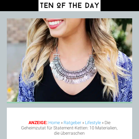
ANZEIGE:
Home
»
Ratgeber
»
Lifestyle
»
Die
Geheimzutat für Statement-Ketten: 10 Materialien,
die überraschen