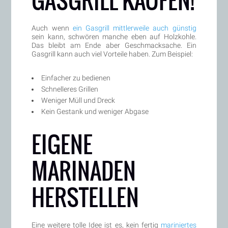
GASGRILL KAUFEN!
Auch wenn
ein Gasgrill mittlerweile auch günstig
sein kann, schwören manche eben auf Holzkohle.
Das bleibt am Ende aber Geschmacksache. Ein
Gasgrill kann auch viel Vorteile haben. Zum Beispiel:
Einfacher zu bedienen
Schnelleres Grillen
Weniger Müll und Dreck
Kein Gestank und weniger Abgase
EIGENE
MARINADEN
HERSTELLEN
Eine weitere tolle Idee ist es, kein fertig
mariniertes