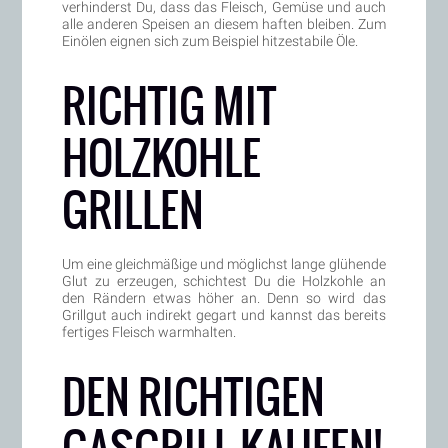
verhinderst Du, dass das Fleisch, Gemüse und auch
alle anderen Speisen an diesem haften bleiben. Zum
Einölen eignen sich zum Beispiel hitzestabile Öle.
RICHTIG MIT
HOLZKOHLE
GRILLEN
Um eine gleichmäßige und möglichst lange glühende
Glut zu erzeugen, schichtest Du die Holzkohle an
den Rändern etwas höher an. Denn so wird das
Grillgut auch indirekt gegart und kannst das bereits
fertiges Fleisch warmhalten.
DEN RICHTIGEN