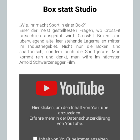
Box statt Studio
„Wie, ihr macht Sport in einer Box?“
Einer der meist gestelltesten Fragen, wo CrossFit
tatsächlich ausgeübt wird. CrossFit Boxen sind
überwiegend alte, leer stehende Lagerhallen mitten
im Industriegebiet. Nicht nur die Boxen sind
spartanisch, sondern auch die Sportgeräte. Man
kommt rein und denkt, man wäre im nächsten
Arnold Schwarzenegger Film.
„CrossFit
–
Welt
der
Wunder“
von
YouTube
Hier klicken, um den Inhalt von YouTube
anzeigen
anzuzeigen.
Erfahre mehr in der
Datenschutzerklärung
von YouTube
.
Inhalt von YouTube immer anzeigen