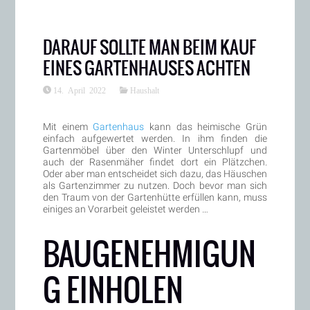
DARAUF SOLLTE MAN BEIM KAUF
EINES GARTENHAUSES ACHTEN
14. April 2022
Haushalt
Mit einem
Gartenhaus
kann das heimische Grün
einfach aufgewertet werden. In ihm finden die
Gartenmöbel über den Winter Unterschlupf und
auch der Rasenmäher findet dort ein Plätzchen.
Oder aber man entscheidet sich dazu, das Häuschen
als Gartenzimmer zu nutzen. Doch bevor man sich
den Traum von der Gartenhütte erfüllen kann, muss
einiges an Vorarbeit geleistet werden …
BAUGENEHMIGUN
G EINHOLEN