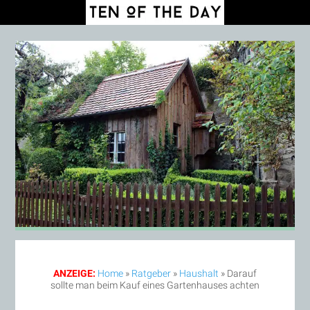
ANZEIGE:
Home
»
Ratgeber
»
Haushalt
»
Darauf
sollte man beim Kauf eines Gartenhauses achten