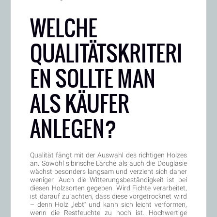
WELCHE
QUALITÄTSKRITERI
EN SOLLTE MAN
ALS KÄUFER
ANLEGEN?
Qualität fängt mit der Auswahl des richtigen Holzes
an. Sowohl sibirische Lärche als auch die Douglasie
wächst besonders langsam und verzieht sich daher
weniger. Auch die Witterungsbeständigkeit ist bei
diesen Holzsorten gegeben. Wird Fichte verarbeitet,
ist darauf zu achten, dass diese vorgetrocknet wird
– denn Holz „lebt“ und kann sich leicht verformen,
wenn die Restfeuchte zu hoch ist. Hochwertige