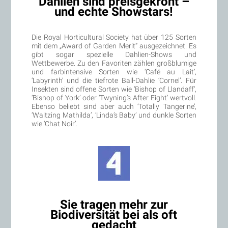
Dahlien sind preisgekrönt –
und echte Showstars!
Die Royal Horticultural Society hat über 125 Sorten
mit dem „Award of Garden Merit“ ausgezeichnet. Es
gibt sogar spezielle Dahlien-Shows und
Wettbewerbe. Zu den Favoriten zählen großblumige
und farbintensive Sorten wie ‘Café au Lait’,
‘Labyrinth’ und die tiefrote Ball-Dahlie ‘Cornel’. Für
Insekten sind offene Sorten wie ‘Bishop of Llandaff’,
‘Bishop of York’ oder ‘Twyning’s After Eight’ wertvoll.
Ebenso beliebt sind aber auch ‘Totally Tangerine’,
‘Waltzing Mathilda’, ‘Linda’s Baby’ und dunkle Sorten
wie ‘Chat Noir’.
Sie tragen mehr zur
Biodiversität bei als oft
gedacht