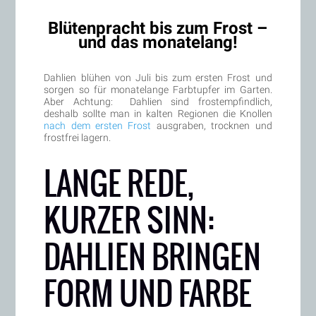
Blütenpracht bis zum Frost –
und das monatelang!
Dahlien blühen von Juli bis zum ersten Frost und
sorgen so für monatelange Farbtupfer im Garten.
Aber Achtung: Dahlien sind frostempfindlich,
deshalb sollte man in kalten Regionen die Knollen
nach dem ersten Frost
ausgraben, trocknen und
frostfrei lagern.
LANGE REDE,
KURZER SINN:
DAHLIEN BRINGEN
FORM UND FARBE