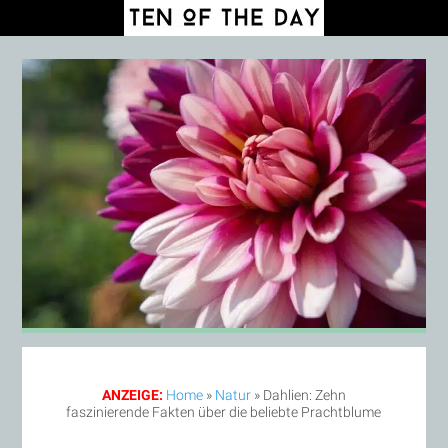
ANZEIGE:
Home
»
Natur
»
Dahlien: Zehn
faszinierende Fakten über die beliebte Prachtblume