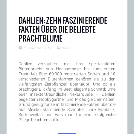
DAHLIEN: ZEHN FASZINIERENDE
FAKTEN ÜBER DIE BELIEBTE
PRACHTBLUME
2. Dezember 2025
Natur
Dahlien verzaubern mit ihrer spektakulären
Blütenpracht von Hochsommer bis zum ersten
Frost. Mit über 60.000 registrierten Sorten und 18
verschiedenen Blütenformen gehören sie zu den
vielfältigsten Zierpflanzen überhaupt. Und ob als
prächtiger Blickfang im Beet, elegante Schnittblume
oder insektenfreundliche Nektarquelle – Dahlien
begeistern Hobbygärtner und Profis gleichermaßen.
Grund genug für zehn faszinierende Fakten über die
aus Mexiko stammende Schönheit, ihre Symbolik,
Sortenvielfalt und was man für eine erfolgreiche
Pflege beachten sollte.