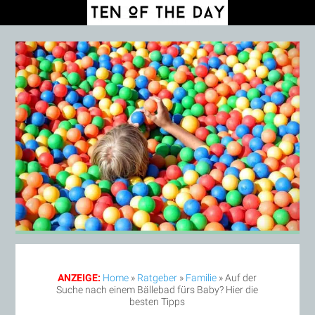
ANZEIGE:
Home
»
Ratgeber
»
Familie
»
Auf der
Suche nach einem Bällebad fürs Baby? Hier die
besten Tipps