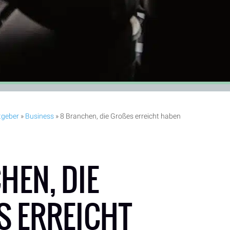
tgeber
»
Business
»
8 Branchen, die Großes erreicht haben
HEN, DIE
 ERREICHT H