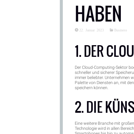
ABEN
22. Januar 2023
Business
1. DER CL
Der Cloud-Computing-Sektor b
schneller und sicherer Speiche
immer beliebter. Unternehmen w
Palette von Diensten an, mit de
speichern können.
2. DIE KÜNS
Eine weitere Branche mit großem 
Technologie wird in allen Berei
Smartphones bis hin zu automati