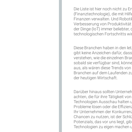
Die Liste ist hier noch nicht z
(Finanztechnologie), die mit Hi
Finanzen verwalten. Und Robotik
Verbesserung von Produktivität u
der Dinge (IoT) immer beliebter
technologischen Fortschritts wi
Diese Branchen haben in den le
gibt keine Anzeichen dafür, das
verstehen, wie die einzelnen Br
sobald sie verfügbar sind, können
aus, als wären diese Trends von 
Branchen auf dem Laufenden zu 
der heutigen Wirtschaft.
Darüber hinaus sollten Unterne
achten, die für ihre Tätigkeit v
Technologien Ausschau halten un
Probleme lösen oder die Effizien
Ihr Unternehmen der Konkurrenz i
Chancen zu nutzen, ist der Schlü
Potenzials, das vor uns liegt, gi
Technologien zu eigen machen u