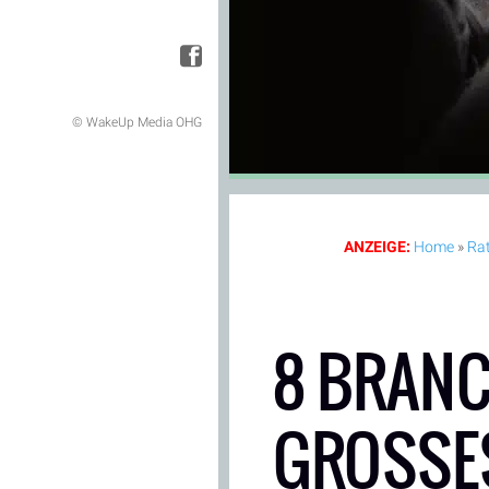
© WakeUp Media OHG
ANZEIGE:
Home
»
Ra
8 BRANC
GROSSES