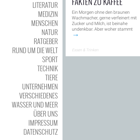
FAKTEN ZU KAFFEE
LITERATUR
MEDIZIN
Ein Morgen ohne den braunen
Wachmacher, gerne verfeinert mit
MENSCHEN
Zucker und Milch, ist beinahe
undenkbar. Aber woher stammt
NATUR
→
RATGEBER
RUND UM DIE WELT
Essen & Trinken
SPORT
TECHNIK
TIERE
UNTERNEHMEN
VERSCHIEDENES
WASSER UND MEER
ÜBER UNS
IMPRESSUM
DATENSCHUTZ