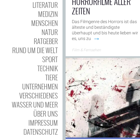
HORRORFILME ALLER
LITERATUR
ZEITEN
MEDIZIN
MENSCHEN
Das Filmgenre des Horrors ist das
älteste und beständigste
NATUR
überhaupt und bis heute lieben wir
→
es, uns zu
RATGEBER
RUND UM DIE WELT
Film & Fernsehen
SPORT
TECHNIK
TIERE
UNTERNEHMEN
VERSCHIEDENES
WASSER UND MEER
ÜBER UNS
IMPRESSUM
DATENSCHUTZ