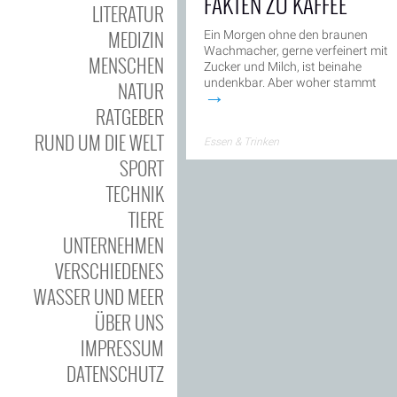
FAKTEN ZU KAFFEE
LITERATUR
MEDIZIN
Ein Morgen ohne den braunen
Wachmacher, gerne verfeinert mit
MENSCHEN
Zucker und Milch, ist beinahe
undenkbar. Aber woher stammt
NATUR
→
RATGEBER
RUND UM DIE WELT
Essen & Trinken
SPORT
TECHNIK
TIERE
UNTERNEHMEN
VERSCHIEDENES
WASSER UND MEER
ÜBER UNS
IMPRESSUM
DATENSCHUTZ